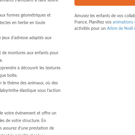
 enfants s'amusent à faire suivre
 aux formes géométriques et
Amusez les enfants de vos collab
France. Planifiez vos
animations 
tectes en herbe en toute
activités pour un
Arbre de Noël 
de jeux d'adresse adaptés aux
ent de montures aux enfants pour
e.
apprendre à découvrir les textures
que boîte.
sur le thème des animaux, où des
abyrinthe élastique sous l'action
de votre événement et offre un
les de votre structure. En
 assurez d'une prestation de