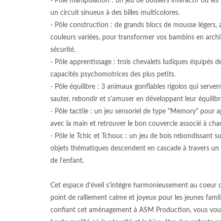
- Pôle manipulation : un jeu de bouliers interactif où les
un circuit sinueux à des billes multicolores.
- Pôle construction : de grands blocs de mousse légers,
couleurs variées, pour transformer vos bambins en archi
sécurité.
- Pôle apprentissage : trois chevalets ludiques équipés 
capacités psychomotrices des plus petits.
- Pôle équilibre : 3 animaux gonflables rigolos qui serv
sauter, rebondir et s'amuser en développant leur équilibr
- Pôle tactile : un jeu sensoriel de type "Memory" pour 
avec la main et retrouver le bon couvercle associé à cha
- Pôle le Tchic et Tchouc : un jeu de bois rebondissant 
objets thématiques descendent en cascade à travers un l
de l'enfant.
Cet espace d'éveil s'intègre harmonieusement au coeur 
point de ralliement calme et joyeux pour les jeunes famil
confiant cet aménagement à ASM Production, vous vous