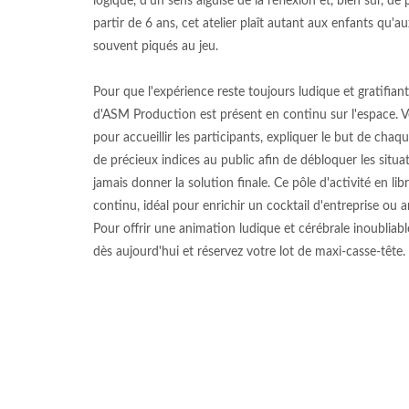
logique, d'un sens aiguisé de la réflexion et, bien sûr, de
partir de 6 ans, cet atelier plaît autant aux enfants qu'a
souvent piqués au jeu.
Pour que l'expérience reste toujours ludique et gratifian
d'ASM Production est présent en continu sur l'espace. Véri
pour accueillir les participants, expliquer le but de chaque
de précieux indices au public afin de débloquer les situa
jamais donner la solution finale. Ce pôle d'activité en lib
continu, idéal pour enrichir un cocktail d'entreprise ou 
Pour offrir une animation ludique et cérébrale inoubliab
dès aujourd'hui et réservez votre lot de maxi-casse-tête.