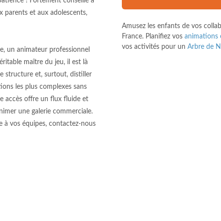
 patience ! Fortement conseillé à
ux parents et aux adolescents,
Amusez les enfants de vos collab
France. Planifiez vos
animations 
vos activités pour un
Arbre de N
te, un animateur professionnel
table maître du jeu, il est là
 structure et, surtout, distiller
tions les plus complexes sans
re accès offre un flux fluide et
animer une galerie commerciale.
le à vos équipes, contactez-nous