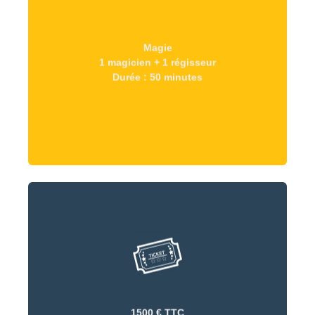
Magie
Durée : 50 minutes
1 magicien + 1 régisseur
1 magicien + 1 régisseur
Durée : 50 minutes
Magie
1500 € TTC
1500 € TTC